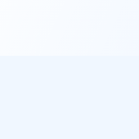
éo
À propos
les villes
Notre mission
de pluie
Sources de données
 météo gratuit
ichent notre météo