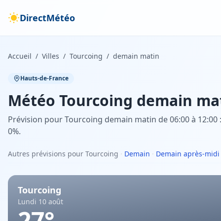
DirectMétéo
Accueil
/
Villes
/
Tourcoing
/
demain matin
Hauts-de-France
Météo
Tourcoing
demain ma
Prévision pour Tourcoing demain matin de 06:00 à 12:00 : 
0%.
Autres prévisions pour Tourcoing
·
Demain
·
Demain après-midi
Tourcoing
Lundi 10 août
27
°