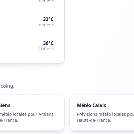
16°C
min
33°C
19°C
min
36°C
21°C
min
rcoing
.
iens
Météo
Calais
 météo locales pour
Amiens
Prévisions météo locales po
e-France
.
Hauts-de-France
.