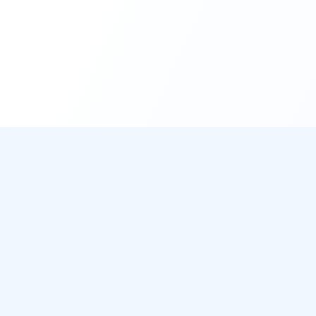
DirectMétéo
Mét
Toutes 
Météo simple, rapide et intelligente.
Radar 
Données sécurisées et privées
Widget
Cap sur la plage ? Plage du Jour
Ils aff