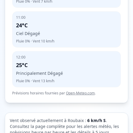
Pluie
0%
· Vent
7
km/h
11:00
24°C
Ciel Dégagé
Pluie
0%
· Vent
10
km/h
12:00
25°C
Principalement Dégagé
Pluie
0%
· Vent
13
km/h
Prévisions horaires fournies par
Open-Meteo.com
.
Vent observé actuellement à
Roubaix
:
6
km/h
S
.
Consultez la page complète pour les alertes météo, les
prévisions heure par heure et les détails à 5 jours.