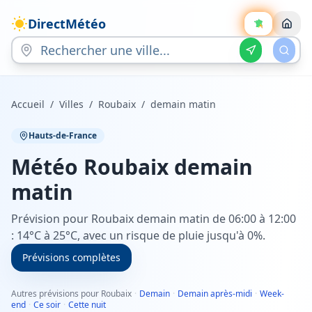
DirectMétéo
Accueil
/
Villes
/
Roubaix
/
demain matin
Hauts-de-France
Météo
Roubaix
demain
matin
Prévision pour Roubaix demain matin de 06:00 à 12:00
: 14°C à 25°C, avec un risque de pluie jusqu'à 0%.
Prévisions complètes
Autres prévisions pour Roubaix
·
Demain
·
Demain après-midi
·
Week-
end
·
Ce soir
·
Cette nuit