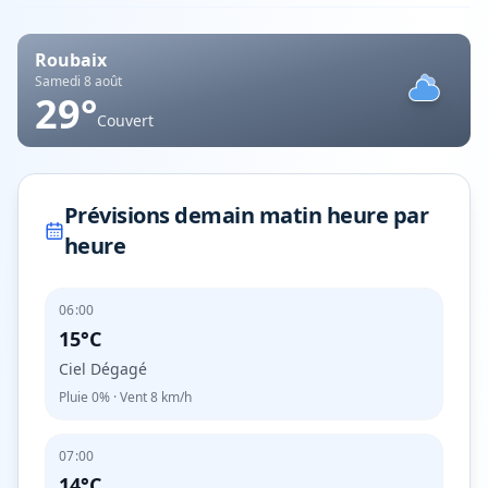
Roubaix
Samedi 8 août
29
°
Couvert
Prévisions demain matin heure par
heure
06:00
15°C
Ciel Dégagé
Pluie
0%
· Vent
8
km/h
07:00
14°C