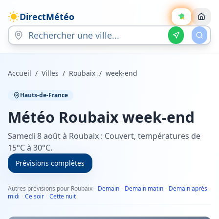
DirectMétéo
Accueil
/
Villes
/
Roubaix
/
week-end
Hauts-de-France
Météo
Roubaix
week-end
Samedi 8 août à Roubaix : Couvert, températures de
15°C à 30°C.
Prévisions complètes
Autres prévisions pour Roubaix
·
Demain
·
Demain matin
·
Demain après-
midi
·
Ce soir
·
Cette nuit