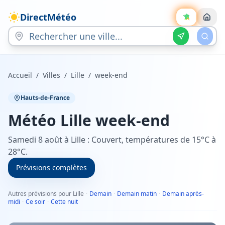
DirectMétéo
Accueil
/
Villes
/
Lille
/
week-end
Hauts-de-France
Météo
Lille
week-end
Samedi 8 août à Lille : Couvert, températures de 15°C à
28°C.
Prévisions complètes
Autres prévisions pour Lille
·
Demain
·
Demain matin
·
Demain après-
midi
·
Ce soir
·
Cette nuit