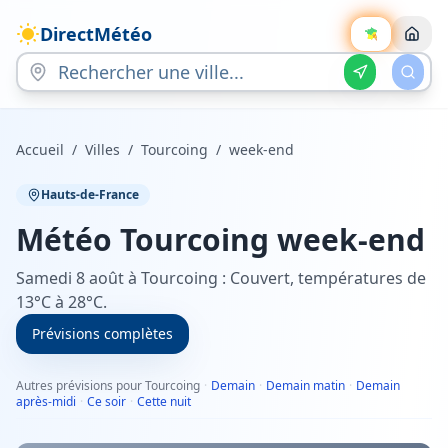
DirectMétéo
Accueil
/
Villes
/
Tourcoing
/
week-end
Hauts-de-France
Météo
Tourcoing
week-end
Samedi 8 août à Tourcoing : Couvert, températures de
13°C à 28°C.
Prévisions complètes
Autres prévisions pour Tourcoing
·
Demain
·
Demain matin
·
Demain
après-midi
·
Ce soir
·
Cette nuit