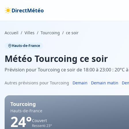
DirectMétéo
Accueil
/
Villes
/
Tourcoing
/
ce soir
Hauts-de-France
Météo
Tourcoing
ce soir
Prévision pour Tourcoing ce soir de 18:00 à 23:00 : 20°C à
Autres prévisions pour Tourcoing
·
Demain
·
Demain matin
·
Dem
Tourcoing
Hauts-de-France
24
°
Couvert
Ressenti
23
°