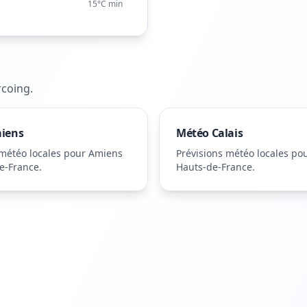
15°C
min
rcoing
.
iens
Météo
Calais
 météo locales pour
Amiens
Prévisions météo locales po
e-France
.
Hauts-de-France
.