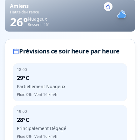
Amiens
Hauts-de-France
26
°
Nuageux
Ressenti
26
°
Prévisions ce soir heure par heure
18:00
29°C
Partiellement Nuageux
Pluie
0%
· Vent
16
km/h
19:00
28°C
Principalement Dégagé
Pluie
0%
· Vent
16
km/h