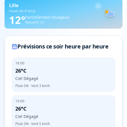
Lille
Hauts-de-France
12
°
Partiellement Nuageux
Ressenti
12
°
Prévisions ce soir heure par heure
18:00
26°C
Ciel Dégagé
Pluie
0%
· Vent
3
km/h
19:00
26°C
Ciel Dégagé
Pluie
0%
· Vent
5
km/h