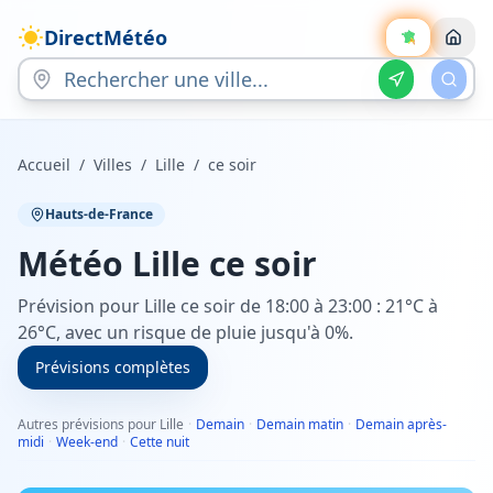
DirectMétéo
Accueil
/
Villes
/
Lille
/
ce soir
Hauts-de-France
Météo
Lille
ce soir
Prévision pour Lille ce soir de 18:00 à 23:00 : 21°C à
26°C, avec un risque de pluie jusqu'à 0%.
Prévisions complètes
Autres prévisions pour Lille
·
Demain
·
Demain matin
·
Demain après-
midi
·
Week-end
·
Cette nuit