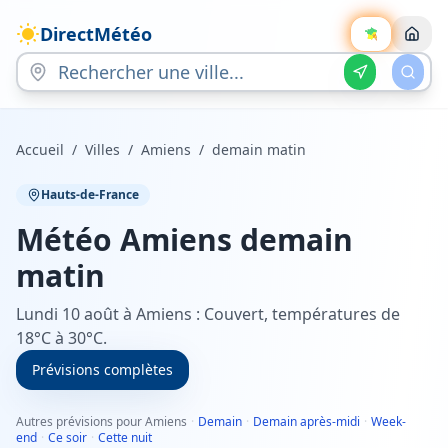
DirectMétéo
Accueil
/
Villes
/
Amiens
/
demain matin
Hauts-de-France
Météo
Amiens
demain
matin
Lundi 10 août à Amiens : Couvert, températures de
18°C à 30°C.
Prévisions complètes
Autres prévisions pour Amiens
·
Demain
·
Demain après-midi
·
Week-
end
·
Ce soir
·
Cette nuit