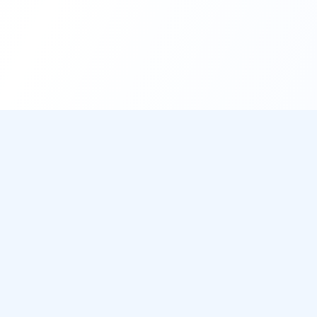
DirectMétéo
Mét
Toutes 
Météo simple, rapide et intelligente.
Radar 
Données sécurisées et privées
Widget
Cap sur la plage ? Plage du Jour
Ils aff
Météo 