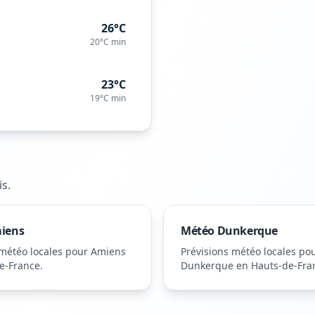
26°C
20°C
min
23°C
19°C
min
is
.
iens
Météo
Dunkerque
 météo locales pour
Amiens
Prévisions météo locales po
e-France
.
Dunkerque
en Hauts-de-Fra