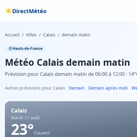
DirectMétéo
Accueil
/
Villes
/
Calais
/
demain matin
Hauts-de-France
Météo
Calais
demain matin
Prévision pour Calais demain matin de 06:00 à 12:00 : 14°
Autres prévisions pour Calais
·
Demain
·
Demain après-midi
·
We
Calais
Mardi 11 août
23
°
Couvert