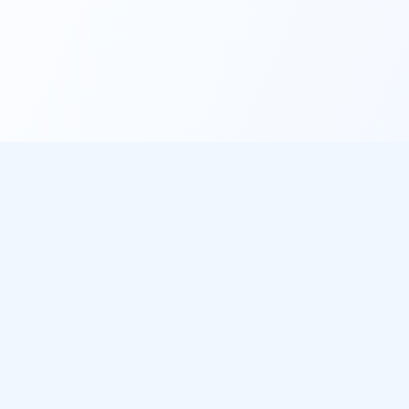
éo
À propos
les villes
Notre mission
de pluie
Sources de données
 météo gratuit
ichent notre météo
des plages sur Plage du Jour