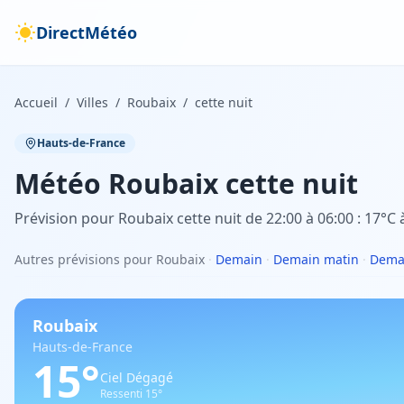
DirectMétéo
Accueil
/
Villes
/
Roubaix
/
cette nuit
Hauts-de-France
Météo
Roubaix
cette nuit
Prévision pour Roubaix cette nuit de 22:00 à 06:00 : 17°C 
Autres prévisions pour Roubaix
·
Demain
·
Demain matin
·
Demai
Roubaix
Hauts-de-France
15
°
Ciel Dégagé
Ressenti
15
°