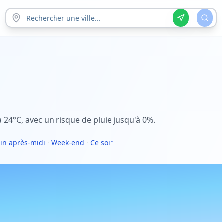
à 24°C, avec un risque de pluie jusqu'à 0%.
n après-midi
·
Week-end
·
Ce soir