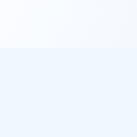
éo
À propos
les villes
Notre mission
de pluie
Sources de données
 météo gratuit
ichent notre météo
des plages sur Plage du Jour