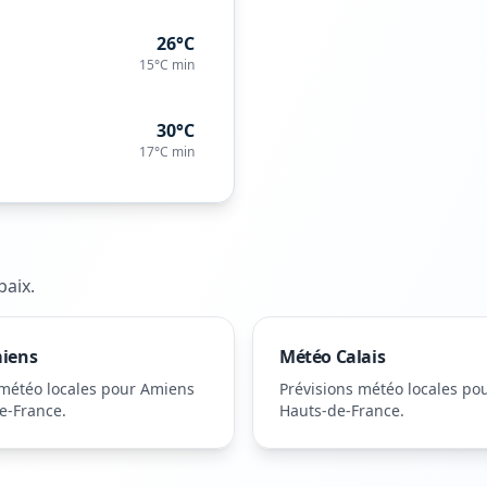
26°C
15°C
min
30°C
17°C
min
baix
.
iens
Météo
Calais
 météo locales pour
Amiens
Prévisions météo locales po
e-France
.
Hauts-de-France
.