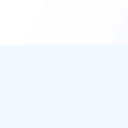
DirectMétéo
Mét
Toutes 
Météo simple, rapide et intelligente.
Radar 
Données sécurisées et privées
Widget
Cap sur la plage ? Plage du Jour
Ils aff
Météo 