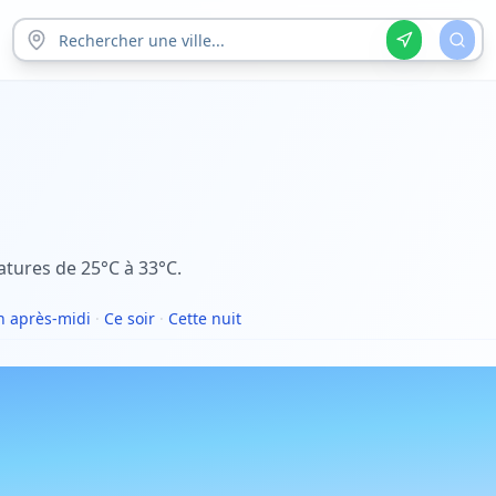
tures de 25°C à 33°C.
 après-midi
·
Ce soir
·
Cette nuit