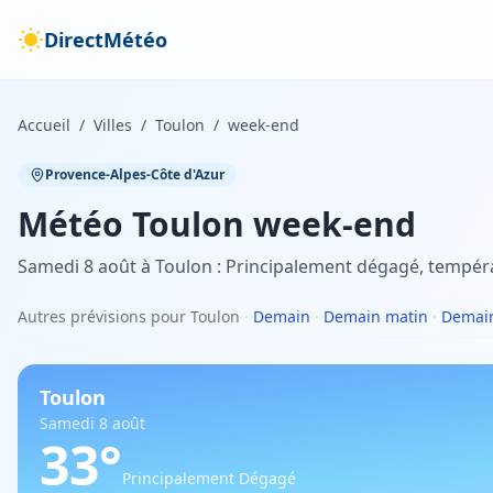
DirectMétéo
Accueil
/
Villes
/
Toulon
/
week-end
Provence-Alpes-Côte d'Azur
Météo
Toulon
week-end
Samedi 8 août à Toulon : Principalement dégagé, tempéra
Autres prévisions pour Toulon
·
Demain
·
Demain matin
·
Demain
Toulon
Samedi 8 août
33
°
Principalement Dégagé