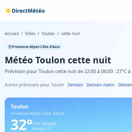
DirectMétéo
Accueil
/
Villes
/
Toulon
/
cette nuit
Provence-Alpes-Côte d'Azur
Météo
Toulon
cette nuit
Prévision pour Toulon cette nuit de 22:00 à 06:00 : 27°C à
Autres prévisions pour Toulon
·
Demain
·
Demain matin
·
Demain
Toulon
Provence-Alpes-Côte d'Azur
32
°
Ciel Dégagé
Ressenti
37
°