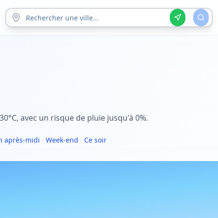
 30°C, avec un risque de pluie jusqu'à 0%.
 après-midi
·
Week-end
·
Ce soir