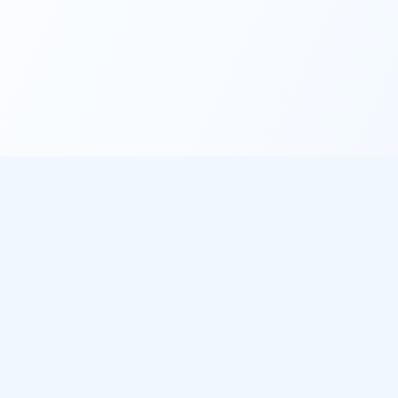
éo
À propos
les villes
Notre mission
de pluie
Sources de données
 météo gratuit
ichent notre météo