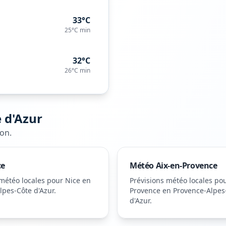
33°C
25°C
min
32°C
26°C
min
 d'Azur
lon
.
ce
Météo
Aix-en-Provence
 météo locales pour
Nice
en
Prévisions météo locales po
lpes-Côte d'Azur
.
Provence
en Provence-Alpes
d'Azur
.