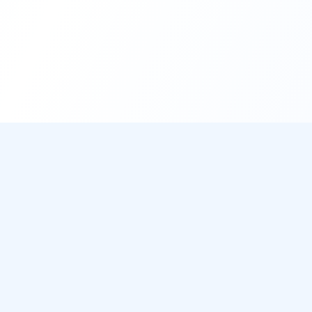
DirectMétéo
Mét
Toutes 
Météo simple, rapide et intelligente.
Radar 
Données sécurisées et privées
Widget
Cap sur la plage ? Plage du Jour
Ils aff