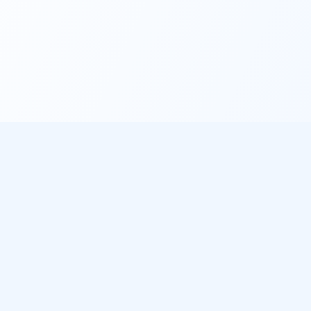
éo
À propos
les villes
Notre mission
de pluie
Sources de données
 météo gratuit
ichent notre météo