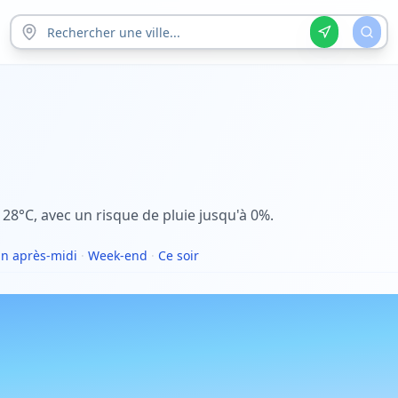
 28°C, avec un risque de pluie jusqu'à 0%.
n après-midi
·
Week-end
·
Ce soir