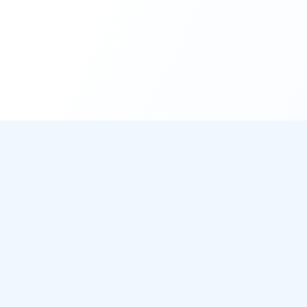
DirectMétéo
Mét
Toutes 
Météo simple, rapide et intelligente.
Radar 
Données sécurisées et privées
Widget
Cap sur la plage ? Plage du Jour
Ils aff