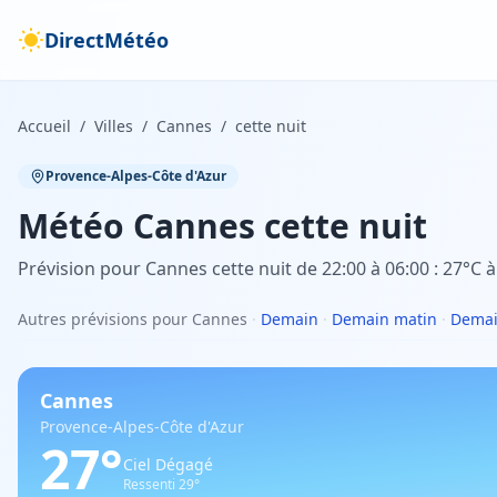
DirectMétéo
Accueil
/
Villes
/
Cannes
/
cette nuit
Provence-Alpes-Côte d'Azur
Météo
Cannes
cette nuit
Prévision pour Cannes cette nuit de 22:00 à 06:00 : 27°C à
Autres prévisions pour Cannes
·
Demain
·
Demain matin
·
Demai
Cannes
Provence-Alpes-Côte d'Azur
27
°
Ciel Dégagé
Ressenti
29
°