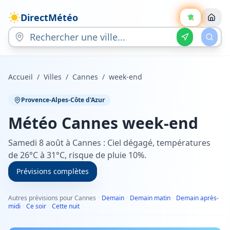
DirectMétéo
Accueil
/
Villes
/
Cannes
/
week-end
Provence-Alpes-Côte d'Azur
Météo
Cannes
week-end
Samedi 8 août à Cannes : Ciel dégagé, températures
de 26°C à 31°C, risque de pluie 10%.
Prévisions complètes
Autres prévisions pour Cannes
·
Demain
·
Demain matin
·
Demain après-
midi
·
Ce soir
·
Cette nuit