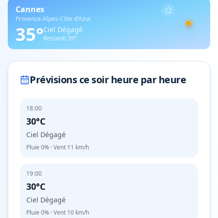
Cannes
Provence-Alpes-Côte d'Azur
35
°
Ciel Dégagé
Ressenti
39
°
Prévisions ce soir heure par heure
18:00
30°C
Ciel Dégagé
Pluie
0%
· Vent
11
km/h
19:00
30°C
Ciel Dégagé
Pluie
0%
· Vent
10
km/h