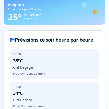
Avignon
Provence-Alpes-Côte d'Azur
25
°
Ciel Dégagé
Ressenti
25
°
Prévisions ce soir heure par heure
18:00
35°C
Ciel Dégagé
Pluie
0%
· Vent
22
km/h
19:00
34°C
Ciel Dégagé
Pluie
0%
· Vent
21
km/h