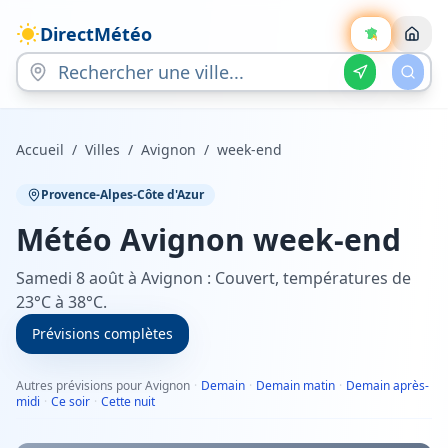
DirectMétéo
Accueil
/
Villes
/
Avignon
/
week-end
Provence-Alpes-Côte d'Azur
Météo
Avignon
week-end
Samedi 8 août à Avignon : Couvert, températures de
23°C à 38°C.
Prévisions complètes
Autres prévisions pour Avignon
·
Demain
·
Demain matin
·
Demain après-
midi
·
Ce soir
·
Cette nuit