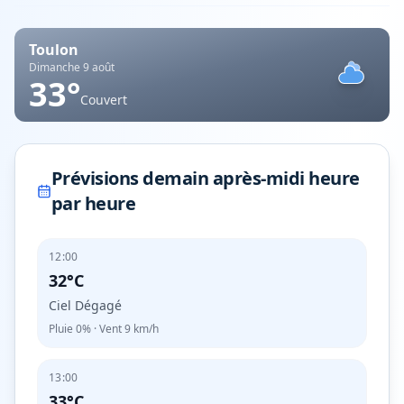
Toulon
Dimanche 9 août
33
°
Couvert
Prévisions demain après-midi heure
par heure
12:00
32°C
Ciel Dégagé
Pluie
0%
· Vent
9
km/h
13:00
33°C