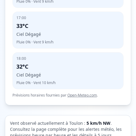
Pluie
0%
· Vent
9
km/h
17:00
33°C
Ciel Dégagé
Pluie
0%
· Vent
9
km/h
18:00
32°C
Ciel Dégagé
Pluie
0%
· Vent
10
km/h
Prévisions horaires fournies par
Open-Meteo.com
.
Vent observé actuellement à
Toulon
:
5
km/h
NW
.
Consultez la page complète pour les alertes météo, les
prévisions heure par heure et les détails à 5 jours.