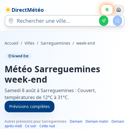
DirectMétéo
Accueil
/
Villes
/
Sarreguemines
/
week-end
Grand Est
Météo
Sarreguemines
week-end
Samedi 8 août à Sarreguemines : Couvert,
températures de 12°C à 31°C.
Prévisions complètes
Autres prévisions pour Sarreguemines
·
Demain
·
Demain matin
·
Demain
après-midi
·
Ce soir
·
Cette nuit