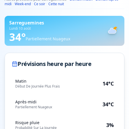
midi
·
Week-end
·
Ce soir
·
Cette nuit
Sarreguemines
Lundi 10 août
34
°
Partiellement Nuageux
Prévisions heure par heure
Matin
14°C
Début De Journée Plus Frais
Après-midi
34°C
Partiellement Nuageux
Risque pluie
3%
Probabilité Sur La Journée