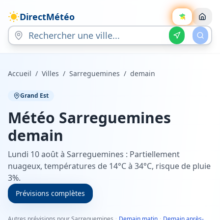
DirectMétéo
Accueil
/
Villes
/
Sarreguemines
/
demain
Grand Est
Météo
Sarreguemines
demain
Lundi 10 août à Sarreguemines : Partiellement
nuageux, températures de 14°C à 34°C, risque de pluie
3%.
Prévisions complètes
Autres prévisions pour Sarreguemines
·
Demain matin
·
Demain après-