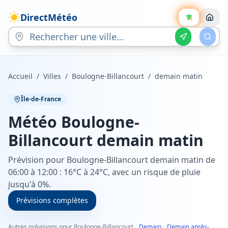
DirectMétéo
Accueil
/
Villes
/
Boulogne-Billancourt
/
demain matin
Île-de-France
Météo
Boulogne-
Billancourt
demain matin
Prévision pour Boulogne-Billancourt demain matin de
06:00 à 12:00 : 16°C à 24°C, avec un risque de pluie
jusqu'à 0%.
Prévisions complètes
Autres prévisions pour Boulogne-Billancourt
·
Demain
·
Demain après-