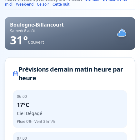
midi
·
Week-end
·
Ce soir
·
Cette nuit
Boulogne-Billancourt
Samedi 8 août
31
°
Couvert
Prévisions demain matin heure par
heure
06:00
17°C
Ciel Dégagé
Pluie
0%
· Vent
3
km/h
07:00