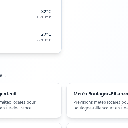
32°C
18°C
min
37°C
22°C
min
eil
.
genteuil
Météo
Boulogne-Billanc
 météo locales pour
Prévisions météo locales po
en Île-de-France
.
Boulogne-Billancourt
en Île