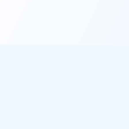
éo
À propos
les villes
Notre mission
de pluie
Sources de données
 météo gratuit
ichent notre météo
des plages sur Plage du Jour