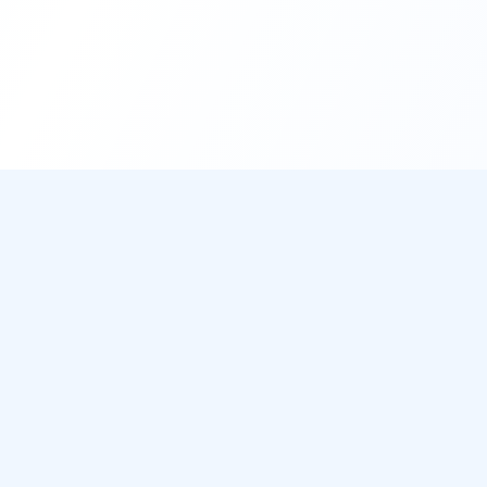
DirectMétéo
Mét
Toutes 
Météo simple, rapide et intelligente.
Radar 
Données sécurisées et privées
Widget
Cap sur la plage ? Plage du Jour
Ils aff
Météo 