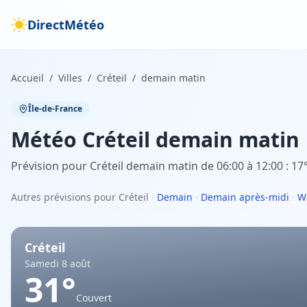
DirectMétéo
Accueil
/
Villes
/
Créteil
/
demain matin
Île-de-France
Météo
Créteil
demain matin
Prévision pour Créteil demain matin de 06:00 à 12:00 : 17°
Autres prévisions pour Créteil
·
Demain
·
Demain après-midi
·
W
Créteil
Samedi 8 août
31
°
Couvert