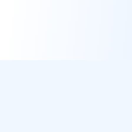
DirectMétéo
Météo simple, rapide et intelligente.
Données sécurisées et privées
Cap sur la plage ? Plage du Jour