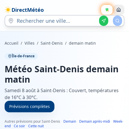
DirectMétéo
Accueil
/
Villes
/
Saint-Denis
/
demain matin
Île-de-France
Météo
Saint-Denis
demain
matin
Samedi 8 août à Saint-Denis : Couvert, températures
de 16°C à 30°C.
Prévisions complètes
Autres prévisions pour Saint-Denis
·
Demain
·
Demain après-midi
·
Week-
end
·
Ce soir
·
Cette nuit