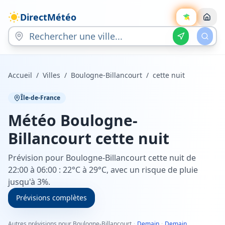
DirectMétéo
Accueil
/
Villes
/
Boulogne-Billancourt
/
cette nuit
Île-de-France
Météo
Boulogne-
Billancourt
cette nuit
Prévision pour Boulogne-Billancourt cette nuit de
22:00 à 06:00 : 22°C à 29°C, avec un risque de pluie
jusqu'à 3%.
Prévisions complètes
Autres prévisions pour Boulogne-Billancourt
·
Demain
·
Demain