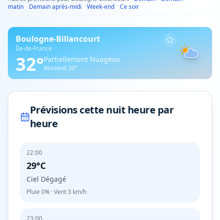
matin
·
Demain après-midi
·
Week-end
·
Ce soir
Boulogne-Billancourt
Île-de-France
32
°
Partiellement Nuageux
Ressenti
30
°
Prévisions cette nuit heure par
heure
22:00
29°C
Ciel Dégagé
Pluie
0%
· Vent
3
km/h
23:00