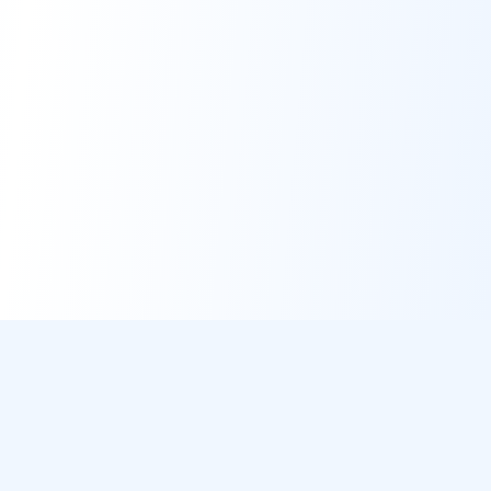
DirectMétéo