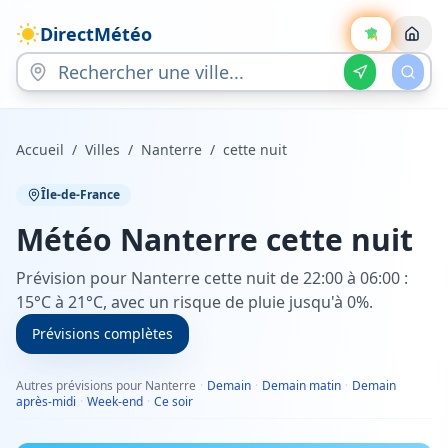
DirectMétéo
Accueil
/
Villes
/
Nanterre
/
cette nuit
Île-de-France
Météo
Nanterre
cette nuit
Prévision pour Nanterre cette nuit de 22:00 à 06:00 :
15°C à 21°C, avec un risque de pluie jusqu'à 0%.
Prévisions complètes
Autres prévisions pour Nanterre
·
Demain
·
Demain matin
·
Demain
après-midi
·
Week-end
·
Ce soir