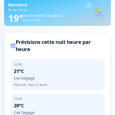
Nanterre
Île-de-France
19
°
Partiellement Nuageux
Ressenti
18
°
Prévisions cette nuit heure par
heure
22:00
21°C
Ciel Dégagé
Pluie
0%
· Vent
12
km/h
23:00
20°C
Ciel Dégagé