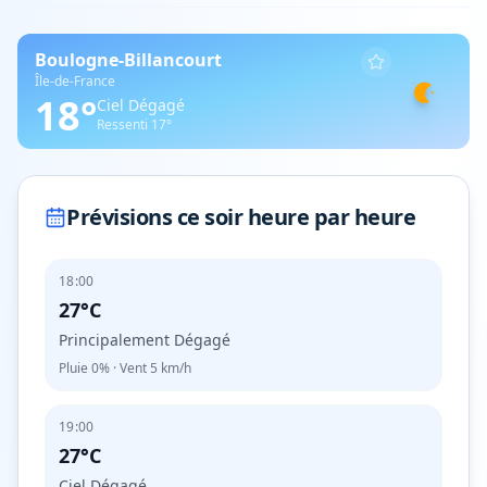
Boulogne-Billancourt
Île-de-France
18
°
Ciel Dégagé
Ressenti
17
°
Prévisions ce soir heure par heure
18:00
27°C
Principalement Dégagé
Pluie
0%
· Vent
5
km/h
19:00
27°C
Ciel Dégagé