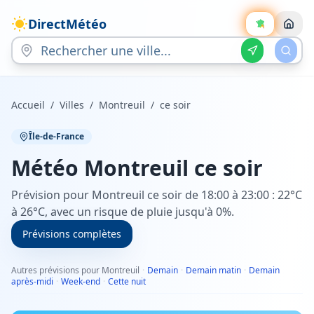
DirectMétéo
Accueil
/
Villes
/
Montreuil
/
ce soir
Île-de-France
Météo
Montreuil
ce soir
Prévision pour Montreuil ce soir de 18:00 à 23:00 : 22°C
à 26°C, avec un risque de pluie jusqu'à 0%.
Prévisions complètes
Autres prévisions pour Montreuil
·
Demain
·
Demain matin
·
Demain
après-midi
·
Week-end
·
Cette nuit