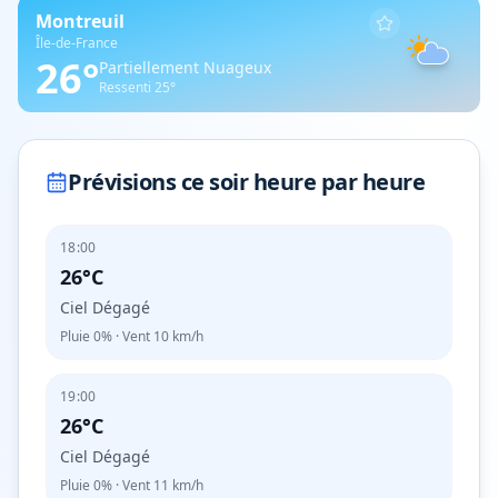
Montreuil
Île-de-France
26
°
Partiellement Nuageux
Ressenti
25
°
Prévisions ce soir heure par heure
18:00
26°C
Ciel Dégagé
Pluie
0%
· Vent
10
km/h
19:00
26°C
Ciel Dégagé
Pluie
0%
· Vent
11
km/h