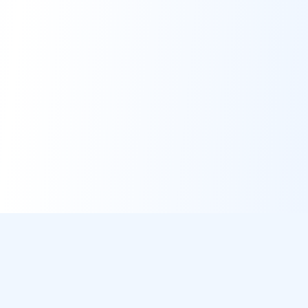
DirectMétéo