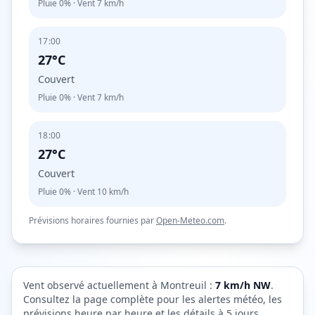
Pluie
0%
· Vent
7
km/h
17:00
27°C
Couvert
Pluie
0%
· Vent
7
km/h
18:00
27°C
Couvert
Pluie
0%
· Vent
10
km/h
Prévisions horaires fournies par
Open-Meteo.com
.
Vent observé actuellement à
Montreuil
:
7
km/h
NW
.
Consultez la page complète pour les alertes météo, les
prévisions heure par heure et les détails à 5 jours.