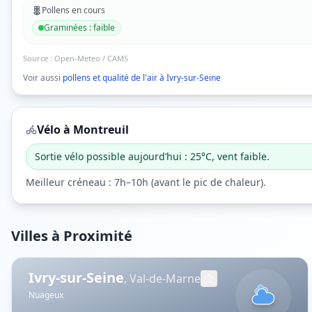
Pollens en cours
Graminées
:
faible
Source :
Open-Meteo / CAMS
Voir aussi
pollens et qualité de l'air à
Ivry-sur-Seine
Vélo à
Montreuil
Sortie vélo possible aujourd’hui : 25°C, vent faible.
Meilleur créneau :
7h–10h
(
avant le pic de chaleur
).
Villes à Proximité
Ivry-sur-Seine
,
Val-de-Marne
Nuageux