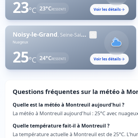
23
23
°C
°C
Voir les détails
RESSENTI
Noisy-le-Grand
,
Seine-Saint-Denis
Nuageux
25
24
°C
°C
Voir les détails
RESSENTI
Questions fréquentes sur la météo à
Mon
Quelle est la météo à Montreuil aujourd'hui ?
La météo à Montreuil aujourd'hui : 25°C avec nuageux. 
Quelle température fait-il à Montreuil ?
La température actuelle à Montreuil est de 25°C. L'hum