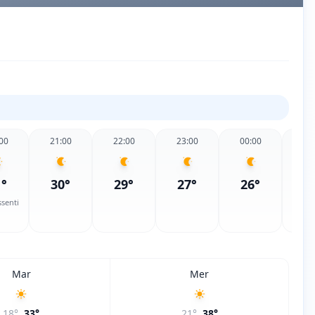
00
21:00
22:00
23:00
00:00
01
1
°
30
°
29
°
27
°
26
°
2
ssenti
Mar
Mer
18
°
33
°
21
°
38
°