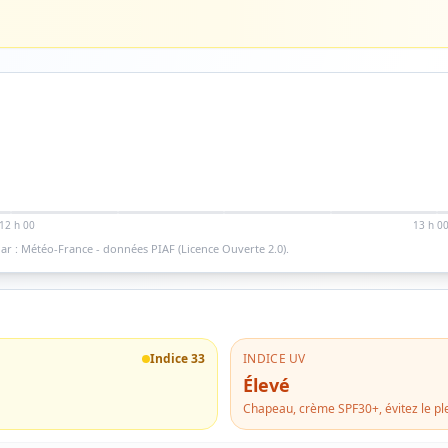
12 h 00
13 h 0
ar : Météo-France - données PIAF (Licence Ouverte 2.0).
Indice
33
INDICE UV
Élevé
Chapeau, crème SPF30+, évitez le ple