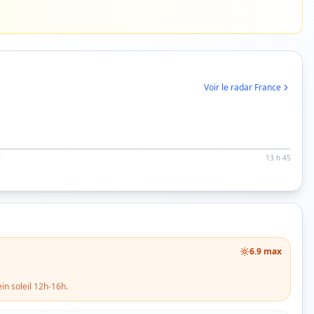
Voir le radar France
0
13 h 45
6.9
max
in soleil 12h-16h.