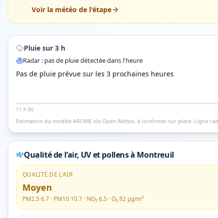
Voir la météo de l'étape
Pluie sur 3 h
Radar : pas de pluie détectée dans l'heure
Pas de pluie prévue sur les 3 prochaines heures
11 h 00
Estimation du modèle AROME via Open-Meteo, à confirmer sur place.
Ligne rad
Qualité de l'air, UV et pollens
à Montreuil
QUALITÉ DE L'AIR
Moyen
PM2.5
6.7
· PM10
10.7
· NO₂
6.5
· O₃
82
µg/m³