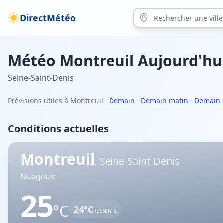
DirectMétéo
Météo
Montreuil
Aujourd'hu
Seine-Saint-Denis
Prévisions utiles à Montreuil
·
Demain
·
Demain matin
·
Demain 
Conditions actuelles
Montreuil
,
Seine-Saint-Denis
Nuageux
25
°C
24
°C
RESSENTI