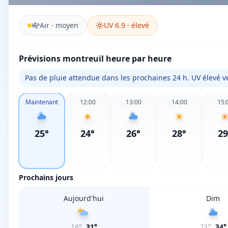
Air ·
moyen
UV
6.9
·
élevé
Prévisions montreuil heure par heure
Pas de pluie attendue dans les prochaines 24 h. UV élevé ve
Maintenant
12:00
13:00
14:00
15:
25
°
24
°
26
°
28
°
29
Prochains jours
Aujourd'hui
Dim
16
°
31
°
21
°
34
°