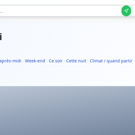
i
après-midi
·
Week-end
·
Ce soir
·
Cette nuit
·
Climat / quand partir
·