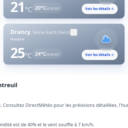
21
20
°C
°C
Voir les détails
RESSENTI
Drancy
,
Seine-Saint-Denis
Nuageux
25
24
°C
°C
Voir les détails
RESSENTI
treuil
Consultez DirectMétéo pour les prévisions détaillées, l'humi
idité est de 40% et le vent souffle à 7 km/h.