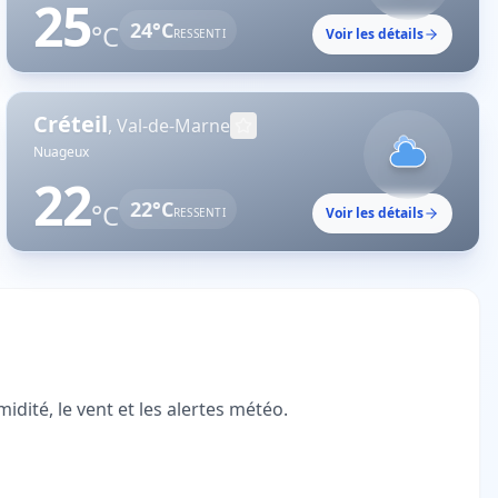
25
24
°C
°C
Voir les détails
RESSENTI
Créteil
,
Val-de-Marne
Nuageux
22
22
°C
°C
Voir les détails
RESSENTI
dité, le vent et les alertes météo.