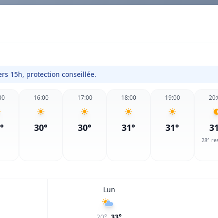
rs 15h, protection conseillée.
00
16:00
17:00
18:00
19:00
20:
°
30
°
30
°
31
°
31
°
3
28
° re
Lun
20
°
33
°