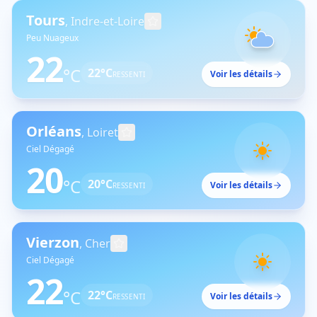
Tours
,
Indre-et-Loire
Peu Nuageux
22
°C
22
°C
Voir les détails
RESSENTI
Orléans
,
Loiret
Ciel Dégagé
20
°C
20
°C
Voir les détails
RESSENTI
Vierzon
,
Cher
Ciel Dégagé
22
°C
22
°C
Voir les détails
RESSENTI