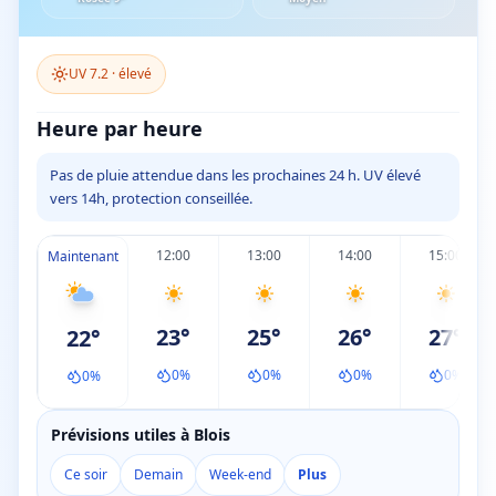
UV
7.2
·
élevé
Heure par heure
Pas de pluie attendue dans les prochaines 24 h. UV élevé
vers 14h, protection conseillée.
12:00
13:00
14:00
15:00
Maintenant
23
°
25
°
26
°
27
°
22
°
0
%
0
%
0
%
0
%
0
%
Prévisions utiles à Blois
Ce soir
Demain
Week-end
Plus