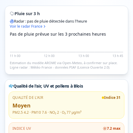
Pluie sur 3 h
Radar : pas de pluie détectée dans l'heure
Voir le radar France
Pas de pluie prévue sur les 3 prochaines heures
11 h 00
12 h 00
13 h 00
13 h 45
Estimation du modèle AROME via Open-Meteo, à confirmer sur place.
Ligne radar : Météo-France - données PIAF (Licence Ouverte 2.0).
Qualité de l'air, UV et pollens
à Blois
QUALITÉ DE L'AIR
Indice
31
Moyen
PM2.5
4.2
· PM10
7.6
· NO₂
2
· O₃
77
µg/m³
INDICE UV
7.2
max