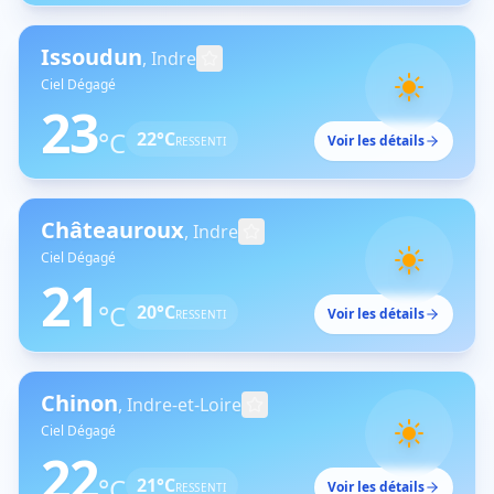
Issoudun
,
Indre
Ciel Dégagé
23
°C
22
°C
Voir les détails
RESSENTI
Châteauroux
,
Indre
Ciel Dégagé
21
°C
20
°C
Voir les détails
RESSENTI
Chinon
,
Indre-et-Loire
Ciel Dégagé
22
°C
21
°C
Voir les détails
RESSENTI