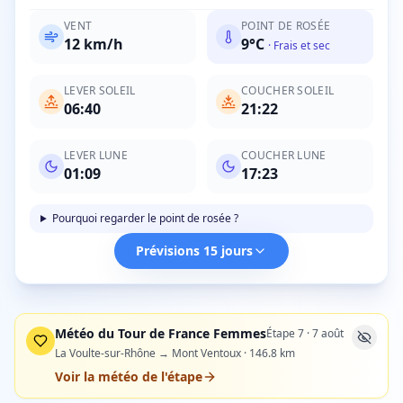
VENT
POINT DE ROSÉE
12
km/h
9
°C
·
Frais et sec
LEVER SOLEIL
COUCHER SOLEIL
06:40
21:22
LEVER LUNE
COUCHER LUNE
01:09
17:23
Pourquoi regarder le point de rosée ?
Prévisions 15 jours
Météo du Tour de France Femmes
Étape
7
·
7 août
La Voulte-sur-Rhône → Mont Ventoux
·
146.8
km
Voir la météo de l'étape