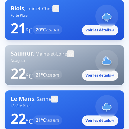
Blois
,
Loir-et-Cher
Forte Pluie
21
°C
20
°C
Voir les détails
RESSENTI
Saumur
,
Maine-et-Loire
Nuageux
22
°C
21
°C
Voir les détails
RESSENTI
Le Mans
,
Sarthe
Légère Pluie
22
°C
21
°C
Voir les détails
RESSENTI