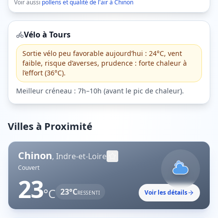
Voir aussi
pollens et qualité de l'air à
Chinon
Vélo à
Tours
Sortie vélo peu favorable aujourd’hui : 24°C, vent
faible, risque d’averses, prudence : forte chaleur à
l’effort (36°C).
Meilleur créneau :
7h–10h
(
avant le pic de chaleur
).
Villes à Proximité
Chinon
,
Indre-et-Loire
Couvert
23
°C
23
°C
Voir les détails
RESSENTI