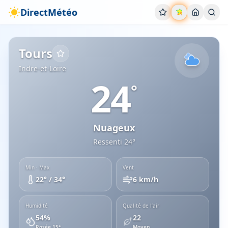
DirectMétéo
Météo
Tours
Aujourd'hui
(
2
alerte
s
)
Conditions actuelles
Indre-et-Loire
Tours
Indre-et-Loire
24
°
Nuageux
Ressenti
24
°
Min · Max
Vent
22
° /
34
°
6
km/h
Humidité
Qualité de l’air
54
%
22
Rosée
15
°
Moyen