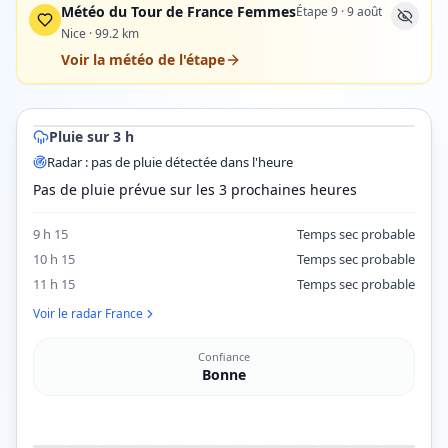
Météo du Tour de France Femmes
Étape
9
·
9 août
Nice
·
99.2
km
Voir la météo de l'étape
© OpenStreetMap contributors © CARTO
Angers
Saumur
Chinon
Blois
Vierzon
Tours
Pluie sur 3 h
Radar pluie ·
Tours
dans 15 min (07 h 35) · prévision
Radar : pas de pluie détectée dans l'heure
Pas de pluie prévue sur les 3 prochaines heures
9 h 15
Temps sec probable
10 h 15
Temps sec probable
11 h 15
Temps sec probable
Voir le radar France
Confiance
Bonne