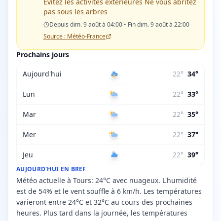
Évitez les activités extérieures Ne vous abritez
pas sous les arbres
Depuis dim. 9 août à 04:00 • Fin dim. 9 août à 22:00
Source : Météo-France
Prochains jours
Aujourd'hui
22
°
34
°
Lun
22
°
33
°
Mar
22
°
35
°
Mer
22
°
37
°
Jeu
22
°
39
°
AUJOURD'HUI EN BREF
Météo actuelle à Tours: 24°C avec nuageux. L'humidité
est de 54% et le vent souffle à 6 km/h. Les températures
varieront entre 24°C et 32°C au cours des prochaines
heures. Plus tard dans la journée, les températures