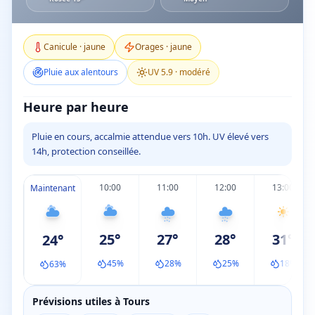
Canicule
·
jaune
Orages
·
jaune
Pluie aux alentours
UV
5.9
·
modéré
Heure par heure
Pluie en cours, accalmie attendue vers 10h. UV élevé vers
14h, protection conseillée.
10:00
11:00
12:00
13:00
Maintenant
25
°
27
°
28
°
31
°
24
°
45
%
28
%
25
%
18
%
63
%
Prévisions utiles à Tours