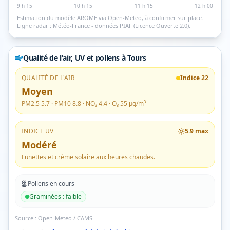
9 h 15
10 h 15
11 h 15
12 h 00
Estimation du modèle AROME via Open-Meteo, à confirmer sur place.
Ligne radar : Météo-France - données PIAF (Licence Ouverte 2.0).
Qualité de l'air, UV et pollens
à Tours
QUALITÉ DE L'AIR
Indice
22
Moyen
PM2.5
5.7
· PM10
8.8
· NO₂
4.4
· O₃
55
µg/m³
INDICE UV
5.9
max
Modéré
Lunettes et crème solaire aux heures chaudes.
Pollens en cours
Graminées
:
faible
Source :
Open-Meteo / CAMS