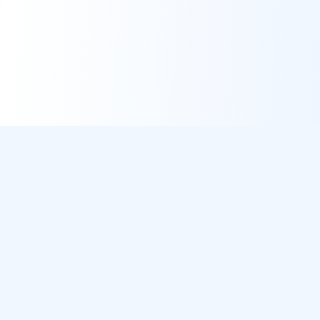
DirectMétéo
Météo simple, rapide et intelligente.
Données sécurisées et privées
Cap sur la plage ? Plage du Jour