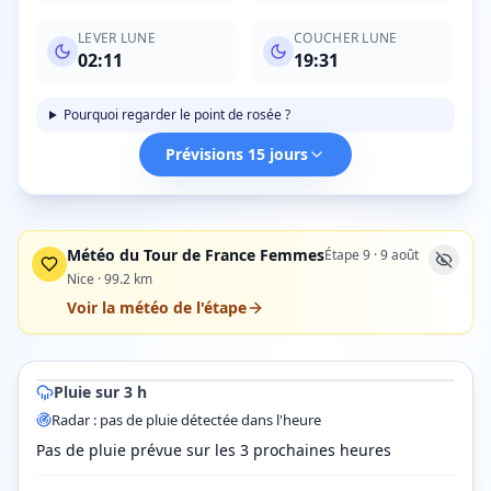
LEVER LUNE
COUCHER LUNE
02:11
19:31
Pourquoi regarder le point de rosée ?
Prévisions 15 jours
Météo du Tour de France Femmes
Étape
9
·
9 août
Nice
·
99.2
km
Voir la météo de l'étape
© OpenStreetMap contributors © CARTO
Poitiers
Issoudun
Bourges
Châteauroux
Pluie sur 3 h
Radar pluie ·
Châteauroux
dans 50 min (12 h 35) · prévision
Radar : pas de pluie détectée dans l'heure
Pas de pluie prévue sur les 3 prochaines heures