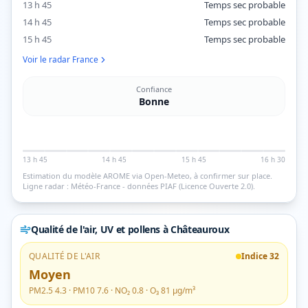
13 h 45
Temps sec probable
14 h 45
Temps sec probable
15 h 45
Temps sec probable
Voir le radar France
Confiance
Bonne
13 h 45
14 h 45
15 h 45
16 h 30
Estimation du modèle AROME via Open-Meteo, à confirmer sur place.
Ligne radar : Météo-France - données PIAF (Licence Ouverte 2.0).
Qualité de l'air, UV et pollens
à Châteauroux
QUALITÉ DE L'AIR
Indice
32
Moyen
PM2.5
4.3
· PM10
7.6
· NO₂
0.8
· O₃
81
µg/m³