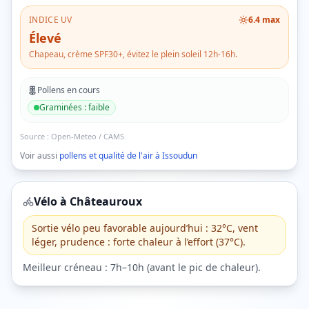
INDICE UV
6.4
max
Élevé
Chapeau, crème SPF30+, évitez le plein soleil 12h-16h.
Pollens en cours
Graminées
:
faible
Source :
Open-Meteo / CAMS
Voir aussi
pollens et qualité de l'air à
Issoudun
Vélo à
Châteauroux
Sortie vélo peu favorable aujourd’hui : 32°C, vent
léger, prudence : forte chaleur à l’effort (37°C).
Meilleur créneau :
7h–10h
(
avant le pic de chaleur
).