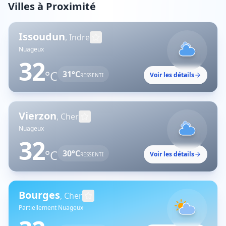
Villes à Proximité
Issoudun
,
Indre
Nuageux
32
°C
31
°C
Voir les détails
RESSENTI
Vierzon
,
Cher
Nuageux
32
°C
30
°C
Voir les détails
RESSENTI
Bourges
,
Cher
Partiellement Nuageux