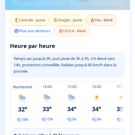
Canicule
·
jaune
Orages
·
jaune
Feu ·
élevé
Pluie aux alentours
UV
6.4
·
élevé
Heure par heure
Temps sec jusqu’à 3h, puis pluie de 3h à 5h. UV élevé vers
14h, protection conseillée. Rafales jusqu’à 60 km/h dans la
journée.
14:00
15:00
16:00
17:00
Maintenant
33
°
34
°
34
°
35
°
32
°
15
%
5
%
3
%
0
%
18
%