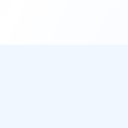
DirectMétéo
Mét
Toutes 
Météo simple, rapide et intelligente.
Radar 
Données sécurisées et privées
Widget
Cap sur la plage ? Plage du Jour
Ils aff
Météo 