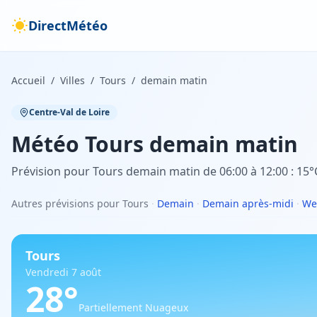
DirectMétéo
Accueil
/
Villes
/
Tours
/
demain matin
Centre-Val de Loire
Météo
Tours
demain matin
Prévision pour Tours demain matin de 06:00 à 12:00 : 15°C
Autres prévisions pour Tours
·
Demain
·
Demain après-midi
·
We
Tours
Vendredi 7 août
28
°
Partiellement Nuageux