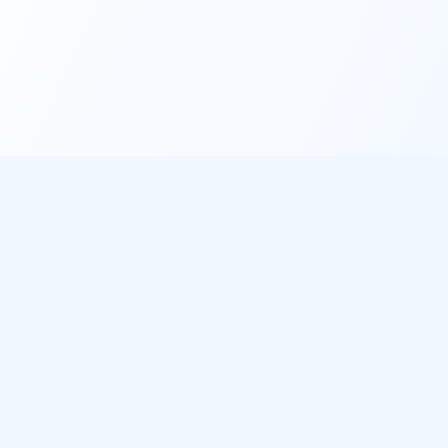
éo
À propos
les villes
Notre mission
de pluie
Sources de données
 météo gratuit
ichent notre météo
des plages sur Plage du Jour