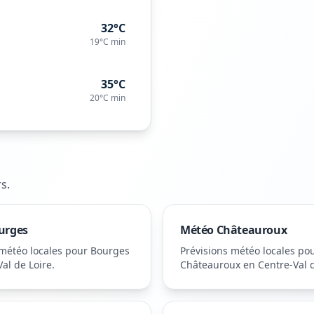
32°C
19°C
min
35°C
20°C
min
rs
.
urges
Météo
Châteauroux
 météo locales pour
Bourges
Prévisions météo locales po
al de Loire
.
Châteauroux
en Centre-Val d