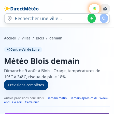
DirectMétéo
Accueil
/
Villes
/
Blois
/
demain
Centre-Val de Loire
Météo
Blois
demain
Dimanche 9 août à Blois : Orage, températures de
19°C à 34°C, risque de pluie 18%.
Prévisions complètes
Autres prévisions pour Blois
·
Demain matin
·
Demain après-midi
·
Week-
end
·
Ce soir
·
Cette nuit