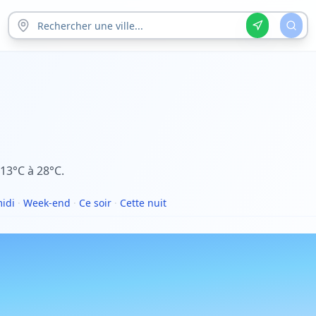
13°C à 28°C.
idi
·
Week-end
·
Ce soir
·
Cette nuit