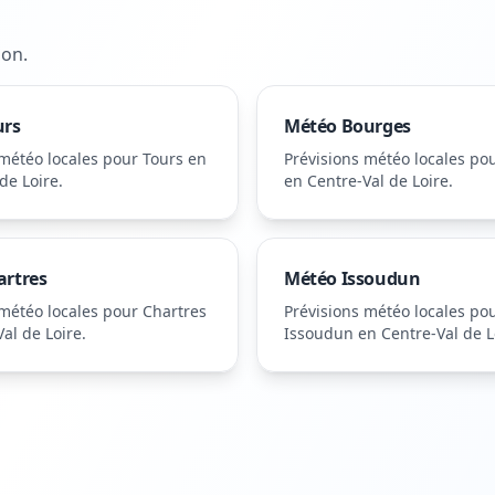
non
.
urs
Météo
Bourges
 météo locales pour
Tours
en
Prévisions météo locales po
de Loire
.
en Centre-Val de Loire
.
artres
Météo
Issoudun
 météo locales pour
Chartres
Prévisions météo locales po
al de Loire
.
Issoudun
en Centre-Val de L