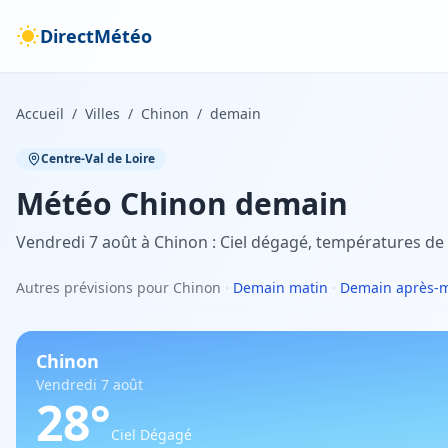
DirectMétéo
Accueil
/
Villes
/
Chinon
/
demain
Centre-Val de Loire
Météo
Chinon
demain
Vendredi 7 août à Chinon : Ciel dégagé, températures de 
Autres prévisions pour Chinon
·
Demain matin
·
Demain après-m
Chinon
Vendredi 7 août
28
°
Ciel Dégagé