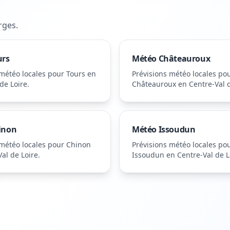
rges
.
urs
Météo
Châteauroux
 météo locales pour
Tours
en
Prévisions météo locales po
de Loire
.
Châteauroux
en Centre-Val d
inon
Météo
Issoudun
 météo locales pour
Chinon
Prévisions météo locales po
al de Loire
.
Issoudun
en Centre-Val de L