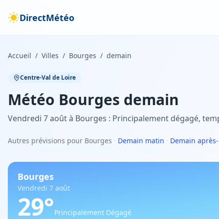
DirectMétéo
Accueil
/
Villes
/
Bourges
/
demain
Centre-Val de Loire
Météo
Bourges
demain
Vendredi 7 août à Bourges : Principalement dégagé, tem
Autres prévisions pour Bourges
·
Demain matin
·
Demain après-
Bourges
Vendredi 7 août
29
°
Principalement Dégagé