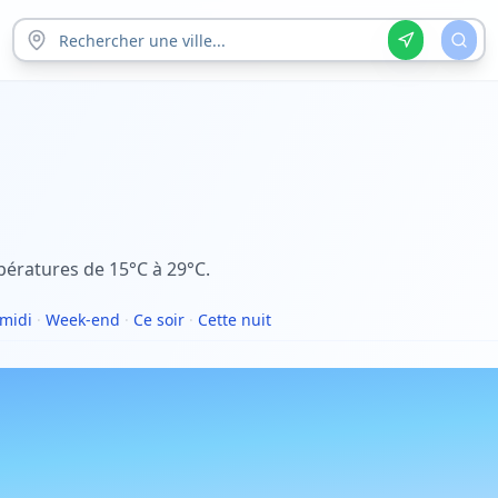
pératures de 15°C à 29°C.
midi
·
Week-end
·
Ce soir
·
Cette nuit