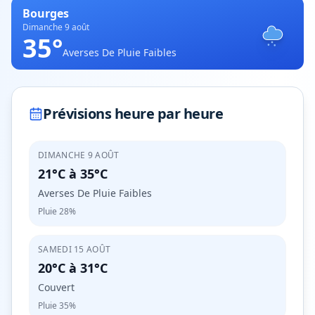
Bourges
Dimanche 9 août
35
°
Averses De Pluie Faibles
Prévisions heure par heure
DIMANCHE 9 AOÛT
21°C
à
35°C
Averses De Pluie Faibles
Pluie
28%
SAMEDI 15 AOÛT
20°C
à
31°C
Couvert
Pluie
35%