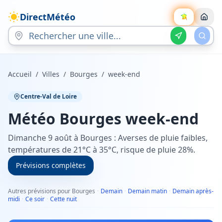
DirectMétéo
Accueil
/
Villes
/
Bourges
/
week-end
Centre-Val de Loire
Météo
Bourges
week-end
Dimanche 9 août à Bourges : Averses de pluie faibles,
températures de 21°C à 35°C, risque de pluie 28%.
Prévisions complètes
Autres prévisions pour Bourges
·
Demain
·
Demain matin
·
Demain après-
midi
·
Ce soir
·
Cette nuit