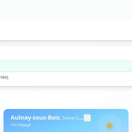
rnée
).
Aulnay-sous-Bois
,
Seine-Saint-Denis
Ciel Dégagé