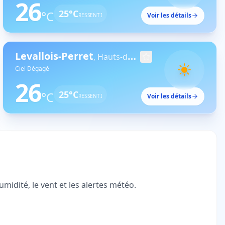
26
25
°C
°C
Voir les détails
RESSENTI
Levallois-Perret
,
Hauts-de-Seine
Ciel Dégagé
26
25
°C
°C
Voir les détails
RESSENTI
midité, le vent et les alertes météo.