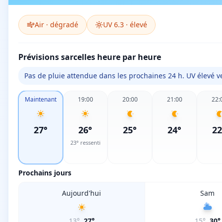
Air ·
dégradé
UV
6.3
·
élevé
Prévisions sarcelles heure par heure
Pas de pluie attendue dans les prochaines 24 h. UV élevé ve
Maintenant
19:00
20:00
21:00
22:
27
°
26
°
25
°
24
°
22
23
° ressenti
Prochains jours
Aujourd'hui
Sam
13
°
27
°
15
°
30
°