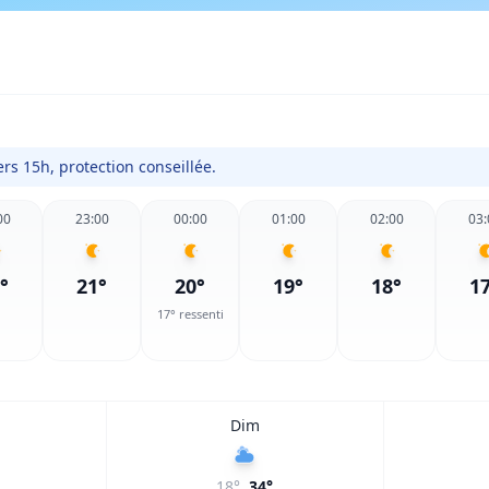
rs 15h, protection conseillée.
00
23:00
00:00
01:00
02:00
03:
°
21
°
20
°
19
°
18
°
1
17
° ressenti
Dim
18
°
34
°