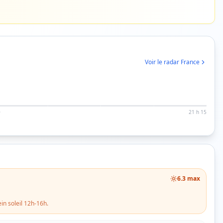
Voir le radar France
0
21 h 15
6.3
max
in soleil 12h-16h.