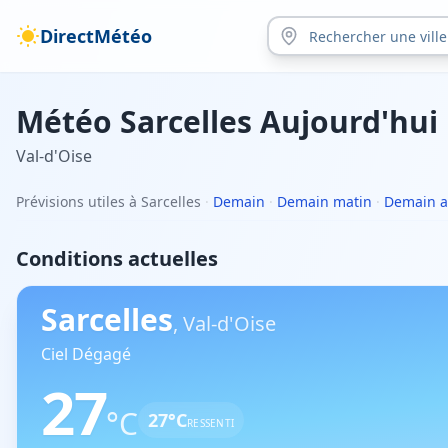
DirectMétéo
Météo
Sarcelles
Aujourd'hui
Val-d'Oise
Prévisions utiles à Sarcelles
·
Demain
·
Demain matin
·
Demain a
Conditions actuelles
Sarcelles
,
Val-d'Oise
Ciel Dégagé
27
°C
27
°C
RESSENTI