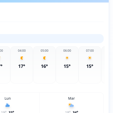
00
04:00
05:00
06:00
07:00
08
7
°
17
°
16
°
15
°
15
°
1
Lun
Mar
19
°
33
°
18
°
34
°