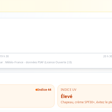
19 h 30
20 h 3
ar : Météo-France - données PIAF (Licence Ouverte 2.0).
Indice
44
INDICE UV
Élevé
Chapeau, crème SPF30+, évitez le ple