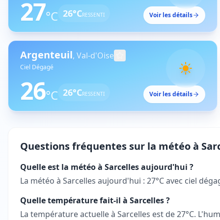
27
26
°C
°C
Voir les détails
RESSENTI
Argenteuil
,
Val-d'Oise
Ciel Dégagé
26
26
°C
°C
Voir les détails
RESSENTI
Questions fréquentes sur la météo à
Sar
Quelle est la météo à Sarcelles aujourd'hui ?
La météo à Sarcelles aujourd'hui : 27°C avec ciel dégag
Quelle température fait-il à Sarcelles ?
La température actuelle à Sarcelles est de 27°C. L'humi