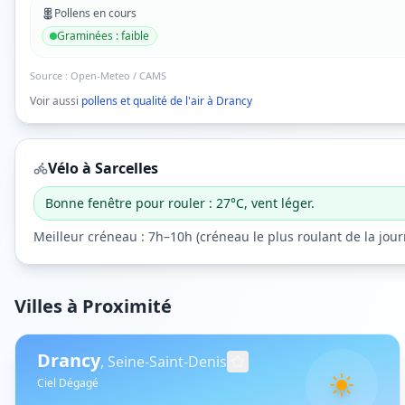
Pollens en cours
Graminées
:
faible
Source :
Open-Meteo / CAMS
Voir aussi
pollens et qualité de l'air à
Drancy
Vélo à
Sarcelles
Bonne fenêtre pour rouler : 27°C, vent léger.
Meilleur créneau :
7h–10h
(
créneau le plus roulant de la jou
Villes à Proximité
Drancy
,
Seine-Saint-Denis
Ciel Dégagé