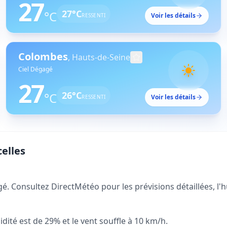
27
27
°C
°C
Voir les détails
RESSENTI
Colombes
,
Hauts-de-Seine
Ciel Dégagé
27
26
°C
°C
Voir les détails
RESSENTI
celles
é. Consultez DirectMétéo pour les prévisions détaillées, l'hu
dité est de 29% et le vent souffle à 10 km/h.