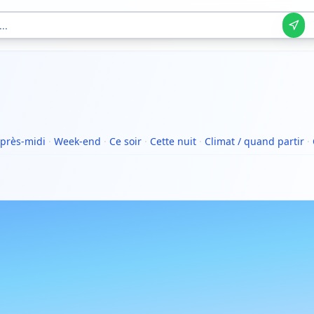
près-midi
·
Week-end
·
Ce soir
·
Cette nuit
·
Climat / quand partir
·