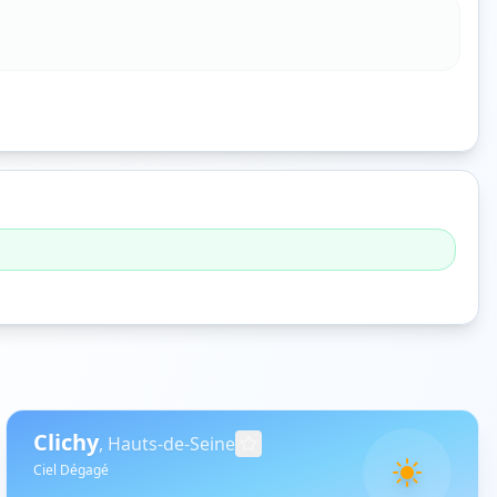
Clichy
,
Hauts-de-Seine
Ciel Dégagé