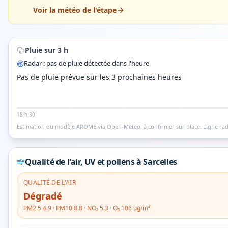
Voir la météo de l'étape
Pluie sur 3 h
Radar : pas de pluie détectée dans l'heure
Pas de pluie prévue sur les 3 prochaines heures
18 h 30
Estimation du modèle AROME via Open-Meteo, à confirmer sur place.
Ligne rad
Qualité de l'air, UV et pollens
à Sarcelles
QUALITÉ DE L'AIR
Dégradé
PM2.5
4.9
· PM10
8.8
· NO₂
5.3
· O₃
106
µg/m³