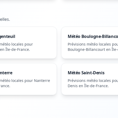
elles
.
genteuil
Météo
Boulogne-Billanc
 météo locales pour
Prévisions météo locales po
en Île-de-France
.
Boulogne-Billancourt
en Île
nterre
Météo
Saint-Denis
 météo locales pour
Nanterre
Prévisions météo locales po
France
.
Denis
en Île-de-France
.