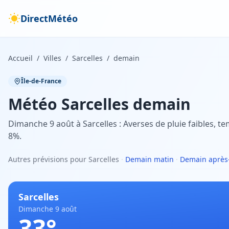
DirectMétéo
Accueil
/
Villes
/
Sarcelles
/
demain
Île-de-France
Météo
Sarcelles
demain
Dimanche 9 août à Sarcelles : Averses de pluie faibles, t
8%.
Autres prévisions pour Sarcelles
·
Demain matin
·
Demain après
Sarcelles
Dimanche 9 août
33
°