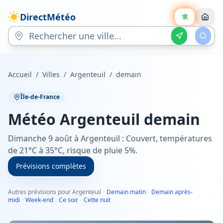
DirectMétéo
Accueil
/
Villes
/
Argenteuil
/
demain
Île-de-France
Météo
Argenteuil
demain
Dimanche 9 août à Argenteuil : Couvert, températures
de 21°C à 35°C, risque de pluie 5%.
Prévisions complètes
Autres prévisions pour Argenteuil
·
Demain matin
·
Demain après-
midi
·
Week-end
·
Ce soir
·
Cette nuit