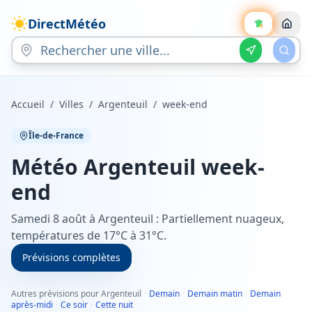
DirectMétéo
Accueil
/
Villes
/
Argenteuil
/
week-end
Île-de-France
Météo
Argenteuil
week-
end
Samedi 8 août à Argenteuil : Partiellement nuageux,
températures de 17°C à 31°C.
Prévisions complètes
Autres prévisions pour Argenteuil
·
Demain
·
Demain matin
·
Demain
après-midi
·
Ce soir
·
Cette nuit