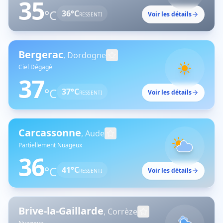
35
°C
36
°C
Voir les détails
RESSENTI
Bergerac
,
Dordogne
Ciel Dégagé
37
°C
37
°C
Voir les détails
RESSENTI
Carcassonne
,
Aude
Partiellement Nuageux
36
°C
41
°C
Voir les détails
RESSENTI
Brive-la-Gaillarde
,
Corrèze