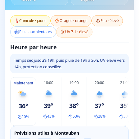
Canicule
·
jaune
Orages
·
orange
Feu ·
élevé
Pluie aux alentours
UV
7.1
·
élevé
Heure par heure
Temps sec jusqu’à 19h, puis pluie de 19h à 20h. UV élevé vers
14h, protection conseillée.
18:00
19:00
20:00
21:00
Maintenant
39
°
38
°
37
°
35
°
36
°
43
%
53
%
28
%
30
%
15
%
Prévisions utiles à Montauban