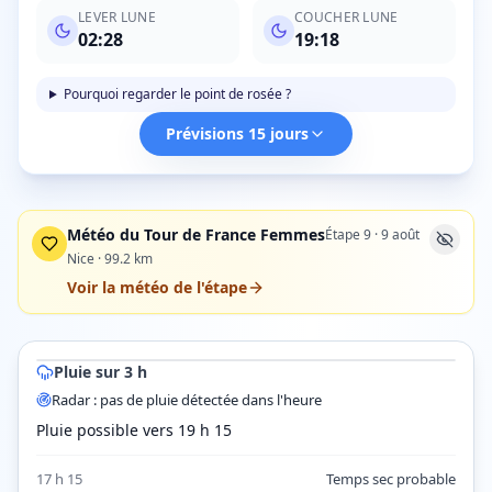
LEVER LUNE
COUCHER LUNE
02:28
19:18
Pourquoi regarder le point de rosée ?
Prévisions 15 jours
Météo du Tour de France Femmes
Étape
9
·
9 août
Nice
·
99.2
km
Voir la météo de l'étape
© OpenStreetMap contributors © CARTO
Toulouse
Albi
Castres
Montauban
Pluie sur 3 h
Radar pluie ·
Montauban
dans 10 min (15 h 35) · prévision
Radar : pas de pluie détectée dans l'heure
Pluie possible vers 19 h 15
17 h 15
Temps sec probable