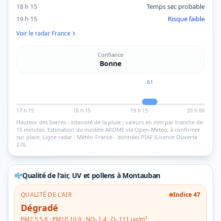
18 h 15
Temps sec probable
19 h 15
Risque faible
Voir le radar France
Confiance
Bonne
0,1
17 h 15
18 h 15
19 h 15
20 h 00
Hauteur des barres : intensité de la pluie ; valeurs en mm par tranche de
15 minutes.
Estimation du modèle AROME via Open-Meteo, à confirmer
sur place.
Ligne radar : Météo-France - données PIAF (Licence Ouverte
2.0).
Qualité de l'air, UV et pollens
à Montauban
QUALITÉ DE L'AIR
Indice
47
Dégradé
PM2.5
5.8
· PM10
10.9
· NO₂
1.4
· O₃
111
µg/m³