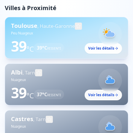
Villes à Proximité
Toulouse
,
Haute-Garonne
Peu Nuageux
39
°C
39
°C
Voir les détails
RESSENTI
Albi
,
Tarn
Nuageux
39
°C
37
°C
Voir les détails
RESSENTI
Castres
,
Tarn
Nuageux