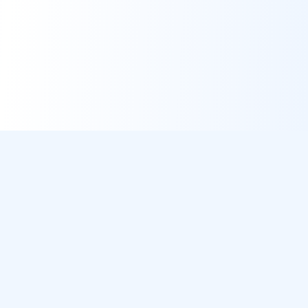
DirectMétéo
Météo simple, rapide et intelligente.
Données sécurisées et privées
Cap sur la plage ? Plage du Jour