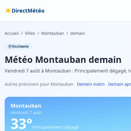
DirectMétéo
Accueil
/
Villes
/
Montauban
/
demain
Occitanie
Météo
Montauban
demain
Vendredi 7 août à Montauban : Principalement dégagé, t
Autres prévisions pour Montauban
·
Demain matin
·
Demain apr
Montauban
Vendredi 7 août
33
°
Principalement Dégagé