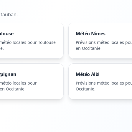
tauban
.
ulouse
Météo
Nîmes
 météo locales pour
Toulouse
Prévisions météo locales po
ie
.
en Occitanie
.
rpignan
Météo
Albi
 météo locales pour
Prévisions météo locales po
en Occitanie
.
Occitanie
.