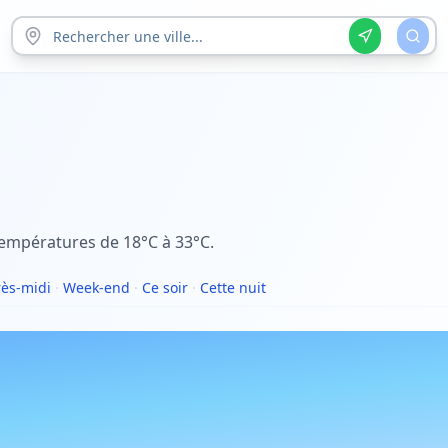
empératures de 18°C à 33°C.
ès-midi
·
Week-end
·
Ce soir
·
Cette nuit