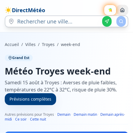
DirectMétéo
Accueil
/
Villes
/
Troyes
/
week-end
Grand Est
Météo
Troyes
week-end
Samedi 15 août à Troyes : Averses de pluie faibles,
températures de 22°C à 32°C, risque de pluie 30%.
Prévisions complètes
Autres prévisions pour Troyes
·
Demain
·
Demain matin
·
Demain après-
midi
·
Ce soir
·
Cette nuit