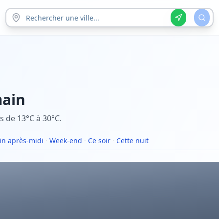
ain
s de 13°C à 30°C.
n après-midi
·
Week-end
·
Ce soir
·
Cette nuit