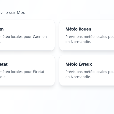
ville-sur-Mer
.
en
Météo
Rouen
 météo locales pour
Caen
en
Prévisions météo locales po
e
.
en Normandie
.
etat
Météo
Évreux
 météo locales pour
Étretat
Prévisions météo locales po
die
.
en Normandie
.