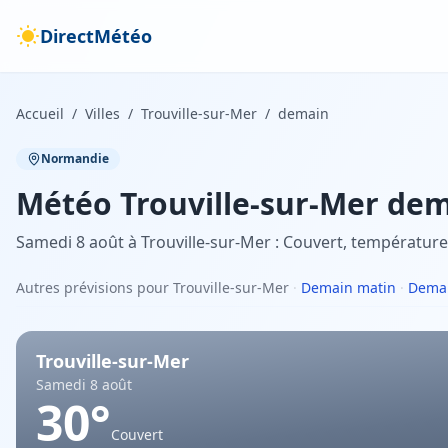
DirectMétéo
Accueil
/
Villes
/
Trouville-sur-Mer
/
demain
Normandie
Météo
Trouville-sur-Mer
dem
Samedi 8 août à Trouville-sur-Mer : Couvert, température
Autres prévisions pour Trouville-sur-Mer
·
Demain matin
·
Demai
Trouville-sur-Mer
Samedi 8 août
30
°
Couvert