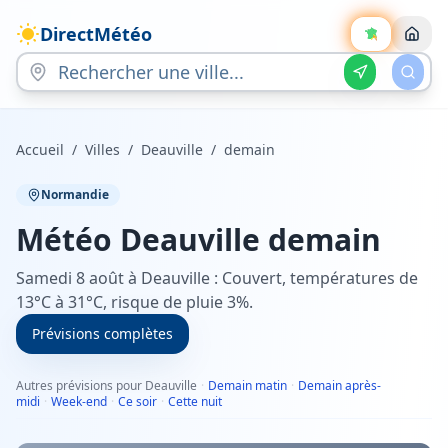
DirectMétéo
Accueil
/
Villes
/
Deauville
/
demain
Normandie
Météo
Deauville
demain
Samedi 8 août à Deauville : Couvert, températures de
13°C à 31°C, risque de pluie 3%.
Prévisions complètes
Autres prévisions pour Deauville
·
Demain matin
·
Demain après-
midi
·
Week-end
·
Ce soir
·
Cette nuit