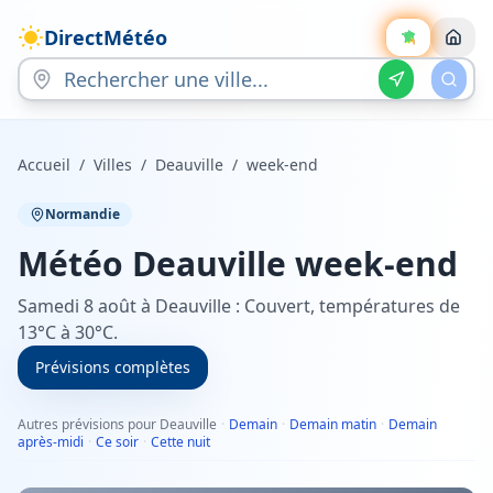
DirectMétéo
Accueil
/
Villes
/
Deauville
/
week-end
Normandie
Météo
Deauville
week-end
Samedi 8 août à Deauville : Couvert, températures de
13°C à 30°C.
Prévisions complètes
Autres prévisions pour Deauville
·
Demain
·
Demain matin
·
Demain
après-midi
·
Ce soir
·
Cette nuit