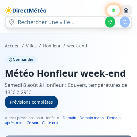
DirectMétéo
Accueil
/
Villes
/
Honfleur
/
week-end
Normandie
Météo
Honfleur
week-end
Samedi 8 août à Honfleur : Couvert, températures de
13°C à 29°C.
Prévisions complètes
Autres prévisions pour Honfleur
·
Demain
·
Demain matin
·
Demain
après-midi
·
Ce soir
·
Cette nuit