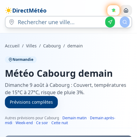
DirectMétéo
Accueil
/
Villes
/
Cabourg
/
demain
Normandie
Météo
Cabourg
demain
Dimanche 9 août à Cabourg : Couvert, températures
de 15°C à 27°C, risque de pluie 3%.
Prévisions complètes
Autres prévisions pour Cabourg
·
Demain matin
·
Demain après-
midi
·
Week-end
·
Ce soir
·
Cette nuit